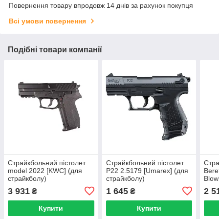
Повернення товару впродовж 14 днів за рахунок покупця
Всі умови повернення
Подібні товари компанії
Страйкбольний пістолет
Страйкбольний пістолет
Стра
model 2022 [KWC] (для
P22 2.5179 [Umarex] (для
Bere
страйкболу)
страйкболу)
Blow
— Bl
3 931
1 645
2 5
₴
₴
стра
Купити
Купити