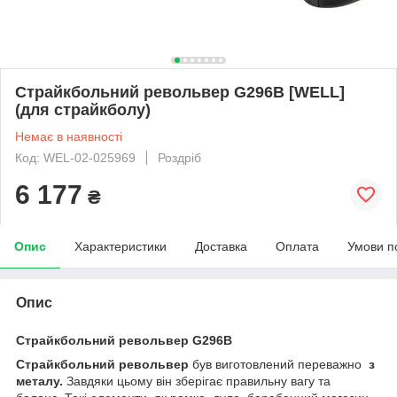
Страйкбольний револьвер G296B [WELL]
(для страйкболу)
Немає в наявності
Код: WEL-02-025969
Роздріб
6 177
₴
Опис
Характеристики
Доставка
Оплата
Умови п
Опис
Страйкбольний револьвер G296B
Страйкбольний револьвер
був виготовлений переважно
з
металу.
Завдяки цьому він зберігає правильну вагу та