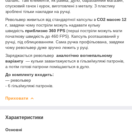
баланс. Такі елементи, як рамка, дуло, барабанний магазин,
спусковий гачок і курок, виготовлені з металу. З пластику
зроблені тільки накладки на ручці.
Револьвер живиться від стандартної капсулы
з CO2
масою 12
г
, завдяки чому постріли можуть надавати кульку
швидкість
приблизно 360 FPS
(перші постріли можуть мати
початкову швидкість до 460 FPS).
Капсуль розташований у
ручці, під облицюванням. Сама ручка профільована, завдяки
чому револьвер дуже зручно лежить у руці.
Заряджається револьвер
аналогічно вогнепальному
варіанту
— кульки завантажуються в гільзи/муляжі патронів,
а потім готові патрони поміщаються в дуло.
До комплекту входить:
— револьвер
- 6 гільз/муляжі патронів.
Приховати
Характеристики
Основні