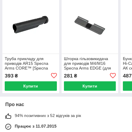
Труба прикладу для
Шторка гільзовикидача
Бунк
приводів AR15 Specna
для приводів M4/M16
Hi-C
Arms CORE™ [Specna
Specna Arms EDGE (для
АК с
Arms] (для страйкболу)
страйкболу)
Arms
393
281
487
₴
₴
Купити
Купити
Про нас
94% позитивних з 52 відгуків за рік
Працює з 11.07.2015