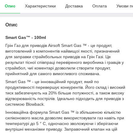
Опис
Характеристики
Доставка
Оплата
Умови п
Опис
Smart Gas™ - 100ml
Грін Газ для приводів Airsoft Smart Gas ™ - це продукт,
виготовлений з компонентів найвищої якості, призначений
для заправки страйкбольных приводів на Грін Газі. Це
результат тісної співпраці перевіреного виробника і гравців у
страйкбол, чиї коментарі дозволили створити продукт,
прийнятний для самого вимогливого споживача.
Smart Gas ™ - це інноваційний продукт, який по
продуктивності перевершує конкурентів. Його склад і високий
тиск забезпечують на 20% більше потужності, а також високу
відтворюваність пострілів. Ідеально підходить для приводів з
системою Blowback.
Інноваційна формула Smart Gas ™ із збільшеною кількістю
силіконового масла дозволяє використовувати газ навіть при
температурі до 5 ° C, одночасно зволожуючи і зберігаючи
внутрішні механізми приводу. Заправочний клапан на цій