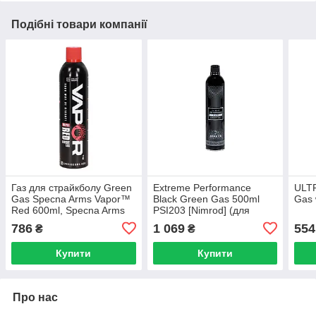
Подібні товари компанії
Газ для страйкболу Green
Extreme Performance
ULTR
Gas Specna Arms Vapor™
Black Green Gas 500ml
Gas 
Red 600ml, Specna Arms
PSI203 [Nimrod] (для
страйкболу)
786
1 069
554
₴
₴
Купити
Купити
Про нас