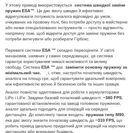
У ятому приводі використовується
система швидкої заміни
пружин ESA™
. Це дає змогу швидко й ефективно
відрегулювати потужність аналога відповідно до умов,
очікуваних на ігровому полі, без потреби доступу в майстерню
або низки спеціалізованих інструментів — просто відгвинтіть
напрямну ложі, щоб відкрити доступ для заміни пружини без
потреби витягувати або розбирати Гірбокс.
Переваги системи
ESA
™
складно переоцінити. У світлі
механізмів, наявних у самих середовищах, ця система
гарантує користувачеві чималі можливості та велику
свободу. Система
ESA
™
дає
замінити основну пружину за
мінімальний час.
, і, отже, настроїти початкову швидкість
аналога на площу гри, щоб гарантувати ідеальний компроміс
між ефективністю вогню й безпекою себе та інших гравців.
Аналог повністю адаптована для роботи з акумуляторами
LiPo і LiFe. Завдяки базовій початковій швидкості
~380 FPS
,
гарантованої встановленою на заводі головною пружиною,
аналог ідеально підходить для операцій на середніх
дистанціях. До комплекту також входить
пружина типу M90
,
яка дає змогу знизити початкову швидкість до
~310 FPS,
що
робить привод ідеально придатний для операцій на коротких
дистанціях або всередині будівель.