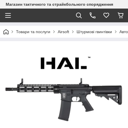
Магазин тактичного та страйкбольного спорядження
Товари та послуги
Airsoft
Штурмові гвинтівки
Авто