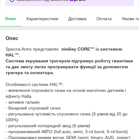
Опис
Характеристики
Доставка
Оплата
Умови п
Опис
Specna Arms представляє
лінійку CORE™ із системою
HAL™
.
Система керування тригером підтримує роботу гвинтівки
та дає змогу легко програмувати функції за допомогою
тригера та селектора.
Особливості системи HAL™:
- виявлення спускового гачка на основі магнітних датчиків і
ефекту Halla
- активне гальмо
- Бінарний спусковий гачок
- регульована чутливість спускового гачка (5 рівнів від 20 до
100%)
- регульований попередній звод (6 рівнів)
- програмований АВТО (full auto, semi, 3-rd burst, 5-rd-burst)
- Програмовані режим вогню SEMI (semi, binary, AUG, sniper)