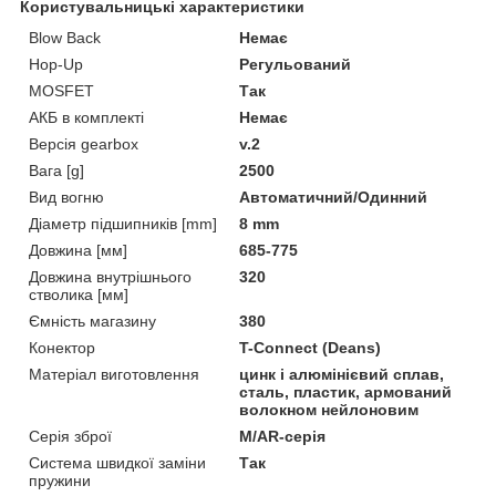
Користувальницькі характеристики
Blow Back
Немає
Hop-Up
Регульований
MOSFET
Так
АКБ в комплекті
Немає
Версія gearbox
v.2
Вага [g]
2500
Вид вогню
Автоматичний/Одинний
Діаметр підшипників [mm]
8 mm
Довжина [мм]
685-775
Довжина внутрішнього
320
стволика [мм]
Ємність магазину
380
Конектор
T-Connect (Deans)
Матеріал виготовлення
цинк і алюмінієвий сплав,
сталь, пластик, армований
волокном нейлоновим
Серія зброї
M/AR-серія
Система швидкої заміни
Так
пружини