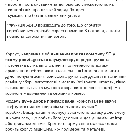
- просте програмування за допомогою спускового гачка
- сигналізація про низький заряд батареї
- сумісність із безщітковими двигунами
**Функція АВТО призводить до того, що спочатку
виробляється стрільба окресленими по 3 патрони, а потім
повністю автоматичний вогонь.
Корпус, напрямна з
збільшеним прикладом типу SF, у
якому розміщується акумулятор,
передня ручка та
пістолетна ручка виготовлені з полімерного пластику,
армованого нейлоновим волокном. Інші компоненти, як-от
дуло, полум'ягасник, збільшена ручка заряджання й тактичний
ремінь у зборі, виготовлені з металу (всі гвинти, штифти, вікно
викидання гільзи та муляж затвора виготовлені зі сталі). На
корпусі є маркування та серійний номер.
Модель
дуже добре припасована,
користувач не відчує
люфту між нижнім і верхнім частинами дульної
коробки. Використання корпусу з легкого пластику дало змогу
знизити вагу, що робить його ідеальним для динамічних ігор
або тривалих мілімів. Крім того, армування скловолокном
робить корпус міцнішим, ніж полімерні та металеві.