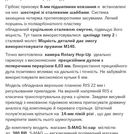
Гірбокс приховує
8-мм підшипники ковзання
и встановлені
на них
шестерні зі сталевими шайбами
. Система
захищена чотирма протиповоротними засувками. Легкий
поршень із полікарбонатного пластику
обладнаний
суцільною сталевою смугою,
підвищує його
міцність. Тут також використовувалися
циліндр типу 2
і
сталевий молот.
Міцність деталей дає змогу
використовувати пружини M140.
Точно виготовлена
камера Rotary Hop-Up
ідеально
гармонує з високоякісним
прецизійним дулом з
поперечним перерізом 6,03 мм.
Використання прецизійного
дула позитивно впливає на дальність і точність. Не забувайте
використовувати високоякісні кульки 6 мм.
Модель обладнана верхньою планкою RIS 22 мм і
регульованим прикладом. На верхній напрямній RIS є
класична транспортувальна ручка з цілком. Завдяки висувній
прикладі з нековзною підніжкою можна припасувати довжину
аналога під комплекцію й переваги стрільця. Штатний
полум'ягасник кріпиться на
14-мм лівій різі
, що дає змогу
прикріпити замість нього шумоглушник.
До комплекту входить магазин
S-MAG hi-cap
місткістю
до
380 BB.
S-MAG — ексклюзивний полімерний магазин,