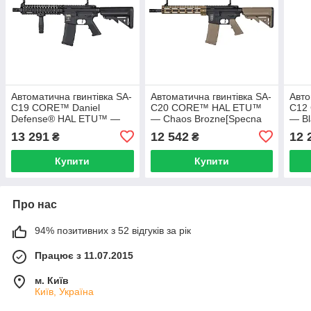
Автоматична гвинтівка SA-
Автоматична гвинтівка SA-
Авто
C19 CORE™ Daniel
C20 CORE™ HAL ETU™
C12
Defense® HAL ETU™ —
— Chaos Brozne[Specna
— Bl
Black [Specna Arms] (для
Arms] (для страйкболу)
(для
13 291
12 542
12 
₴
₴
страйкболу)
Купити
Купити
Про нас
94% позитивних з 52 відгуків за рік
Працює з 11.07.2015
м. Київ
Київ, Україна