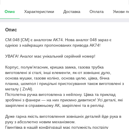
Опис
Характеристики
Доставка
Оплата
Умови п
Опис
CM.048 [CM] є аналогом AK74. Нова аналог 048 зараз є
однією з найкращих пропонованих привода AK74!
УВАГА! Аналог має унікальний серійний номер!
Корпус, полум'ягасник, кришка замка, газова трубка
виготовлені зі сталі, інші елементи, як-от зовнішнє дуло,
основа мушки, газове коліно, основа целю, цівка, бічна
планка, шомпол і прицільні пристосування також виготовлені з
металу ( ZnAl).
Пістолетна ручка виготовлена з нейлону. Цівка та приклад
зроблені з фанери — на них приємно дивитися! Усі деталі, які
закріплені в справжньому АК, закріплені та в репліці.
Дуже гарна якість виготовлення зовнішніх деталей йде рука в
руку з абсолютно новим механізмом.
Гвинтівка в нашій конфігурації має потужність пострілу