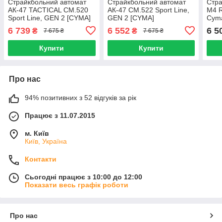
Страйкбольний автомат
Страйкбольний автомат
Стра
АК-47 TACTICAL CM.520
АК-47 CM.522 Sport Line,
M4 R
Sport Line, GEN 2 [CYMA]
GEN 2 [CYMA]
Cyma
6 739
6 552
6 5
₴
₴
7 675 ₴
7 675 ₴
Купити
Купити
Про нас
94% позитивних з 52 відгуків за рік
Працює з 11.07.2015
м. Київ
Київ, Україна
Контакти
Сьогодні працює з 10:00 до 12:00
Показати весь графік роботи
Про нас