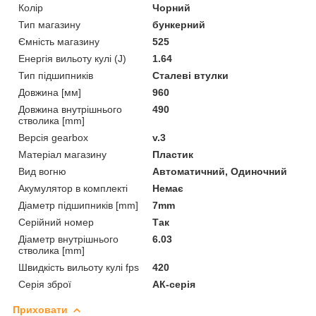
Колір
Чорний
Тип магазину
бункерний
Ємність магазину
525
Енергія вильоту кулі (J)
1.64
Тип підшипників
Сталеві втулки
Довжина [мм]
960
Довжина внутрішнього
490
стволика [mm]
Версія gearbox
v.3
Матеріал магазину
Пластик
Вид вогню
Автоматичний, Одиночний
Акумулятор в комплекті
Немає
Діаметр підшипників [mm]
7mm
Серійний номер
Так
Діаметр внутрішнього
6.03
стволика [mm]
Швидкість вильоту кулі fps
420
Серія зброї
АК-серія
Приховати