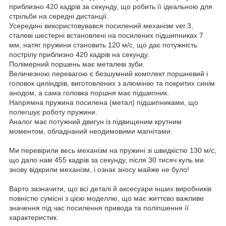
приблизно 420 кадрів за секунду, що робить її ідеальною для
стрільби на середні дистанції.
Усередині використовувався посилений механізм ver.3,
сталеві шестерні встановлені на посилених підшипниках 7
мм, натяг пружини становить 120 м/с, що дає потужність
пострілу приблизно 420 кадрів на секунду.
Полімерний поршень має металеві зуби.
Величезною перевагою є безшумний комплект поршневий і
головок циліндрів, виготовлених з алюмінію та покритих синім
анодом, а сама головка поршня має підшипник.
Напрямна пружина посилена (метал) підшипниками, що
полегшує роботу пружини.
Аналог має потужний двигун із підвищеним крутним
моментом, обладнаний неодимовими магнітами.
Ми перевірили весь механізм на пружині зі швидкістю 130 м/с,
що дало нам 455 кадрів за секунду, після 30 тисяч куль ми
знову відкрили механізм, і ознак зносу майже не було!
Варто зазначити, що всі деталі й аксесуари інших виробників
повністю сумісні з цією моделлю, що має життєво важливе
значення під час посилення привода та поліпшення її
характеристик.