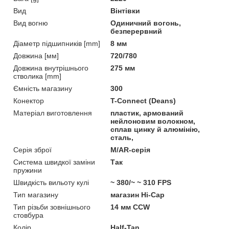
Вид
Вінтівки
Вид вогню
Одиничний вогонь,
безперервний
Діаметр підшипників [mm]
8 мм
Довжина [мм]
720/780
Довжина внутрішнього
275 мм
стволика [mm]
Ємність магазину
300
Конектор
T-Connect (Deans)
Матеріал виготовлення
пластик, армований
нейлоновим волокном,
сплав цинку й алюмінію,
сталь,
Серія зброї
M/AR-серія
Система швидкої заміни
Так
пружини
Швидкість вильоту кулі
~ 380/~ ~ 310 FPS
Тип магазину
магазин Hi-Cap
Тип різьби зовнішнього
14 мм CCW
стовбура
Колір
Half-Tan