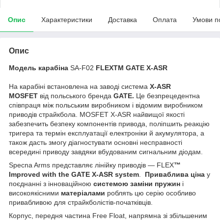
Опис
Характеристики
Доставка
Оплата
Умови п
Опис
Модель карабіна
SA-F02
FLEXTM GATE X-ASR
На карабіні встановлена на заводі система
X-ASR
MOSFET
від польського бренда
GATE.
Це безпрецедентна
співпраця між польським виробником і відомим виробником
приводів страйкбола. MOSFET X-ASR найвищої якості
забезпечить безпеку компонентів привода, поліпшить реакцію
тригера та термін експлуатації електроніки й акумулятора, а
також дасть змогу діагностувати основні несправності
всередині приводу завдяки вбудованим сигнальним діодам.
Specna Arms представляє лінійку приводів — FLEX
™
Improved with the GATE X-ASR system
.
Приваблива ціна
у
поєднанні з інноваційною
системою заміни пружин
і
високоякісними
матеріалами
роблять цю серію особливо
привабливою для страйкболістів-початківців.
Корпус, передня частина Free Float, напрямна зі збільшеним