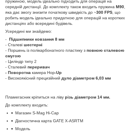
пружиною, модель ідеально підходить для операцій на
середній дистанції. До комплекту також входить пружина
М90
,
яка дає змогу знизити початкову швидкість до ~
300 FPS
, що
робить модель ідеально придатною для операцій на коротких
дистанціях або всередині будівель.
Усередині ми знайдемо:
-
Підшипники ковзання 8 мм
- Сталеві
шестерні
- Поршень із полікарбонатного пластику з
повною сталевою
смугою
- Циліндр типу 2
- Сталевий
переривач
- Поворотна
камера Hop
-Up
- Високоякісний прецизійний
дуло діаметром 6,03 мм
Пламегасник кріпиться на ліву
різь діаметром 14 мм.
До комплекту входить:
Магазин S-Mag Hi-Cap
Діагностична карта GATE X-ASRTM
Модель