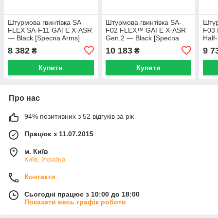
Штурмова гвинтівка SA
Штурмова гвинтівка SA-
Штур
FLEX SA-F11 GATE X-ASR
F02 FLEX™ GATE X-ASR
F03
— Black [Specna Arms]
Gen.2 — Black [Specna
Half
Arms]
8 382
10 183
9 7
₴
₴
Купити
Купити
Про нас
94% позитивних з 52 відгуків за рік
Працює з 11.07.2015
м. Київ
Київ, Україна
Контакти
Сьогодні працює з 10:00 до 18:00
Показати весь графік роботи