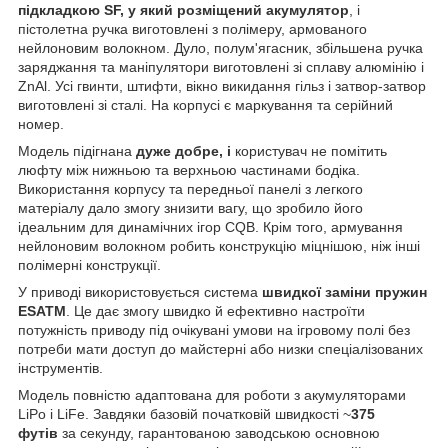
підкладкою SF, у який розміщений акумулятор
, і
пістолетна ручка виготовлені з полімеру, армованого
нейлоновим волокном. Дуло, полум'ягасник, збільшена ручка
заряджання та маніпулятори виготовлені зі сплаву алюмінію і
ZnAl. Усі гвинти, штифти, вікно викидання гільз і затвор-затвор
виготовлені зі сталі. На корпусі є маркування та серійний
номер.
Модель підігнана
дуже добре, і
користувач не помітить
люфту між нижньою та верхньою частинами бодіка.
Використання корпусу та передньої панелі з легкого
матеріалу дало змогу знизити вагу, що зробило його
ідеальним для динамічних ігор CQB. Крім того, армування
нейлоновим волокном робить конструкцію міцнішою, ніж інші
полімерні конструкції.
У приводі використовується система
швидкої заміни пружин
ESATM
. Це дає змогу швидко й ефективно настроїти
потужність приводу під очікувані умови на ігровому полі без
потреби мати доступ до майстерні або низки спеціалізованих
інструментів.
Модель повністю адаптована для роботи з акумуляторами
LiPo і LiFe. Завдяки базовій початковій швидкості ~
375
футів
за секунду, гарантованою заводською основною