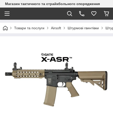
Магазин тактичного та страйкбольного спорядження
Товари та послуги
Airsoft
Штурмові гвинтівки
Штур