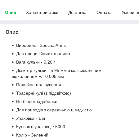
Опис
Характеристики
Доставка
Оплата
Умови п
Опис
Виробник - Specna Arms
Для прецизійних стволиків
Вага кульки - 0,20 г
Діаметр кульки - 5.95 мм з максимальним
відхиленням +/- 0.005 мм
Подвійне полірування
Трасерні кулі (з підсвіткою)
Не біодеградабельні
Для приводів з середньою швидкістю
Упаковка - 1 кг
Кульок в упаковці ~5000
Колір - Зелений