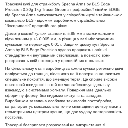
Трасуючі кулі для страйкболу Specna Arms by BLS Edge
Precision 0.20g 1kg Tracer Green з професійної лінійки EDGE
від Specna Arms випускаються у співробітництві з тайванською
компанією BLS - відомим виробником страйкбольних
“боєприпасів” прецизійного рівня.
Діаметр кожної кульки становить 5.95 мм з максимальним
відхиленням у +/- 0.005 мм, а різниця у вазі між окремими
кульками не перевищує 0.01 г. Завдяки цьому кулі Specna
Arms by BLS Edge Precision чудово працюють навіть зі
стандартними внутрішніми стволиками, а повністю вони
розкривають свій потенціал у прецизійних стволиках.
На фінальному етапі виробництва кожна кулька ретельно двічі
полірується до глянцю, після чого на її поверхню наноситься
спеціальне покриття, що зменшує тертя. Це сприяє високій
початковій швидкості і в той же час забезпечує ідеальну
взаємодію з системами хоп-апу. Поверхня має ідеально
сферичну форму, без видимих виступів та западин.
Виробником заявлена особлива технологія постобробки,
котра гарантує максимально точне співпадіння центру маси з
геометричним центром кульки, що дає чудову повторюваність
пострілів.
Трасерні боєприпаси розраховані на використання зі