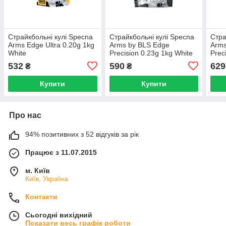
Страйкбольні кулі Specna
Страйкбольні кулі Specna
Стра
Arms Edge Ultra 0.20g 1kg
Arms by BLS Edge
Arms
White
Precision 0.23g 1kg White
Prec
532
590
629
₴
₴
Купити
Купити
Про нас
94% позитивних з 52 відгуків за рік
Працює з 11.07.2015
м. Київ
Київ, Україна
Контакти
Сьогодні вихідний
Показати весь графік роботи