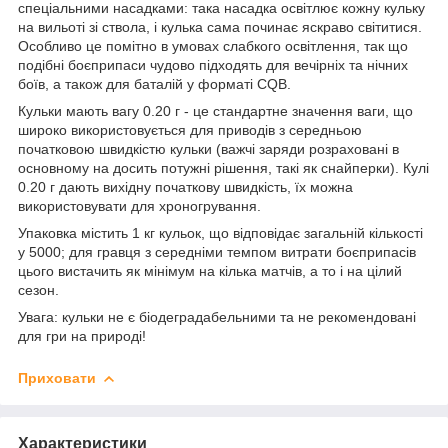
спеціальними насадками: така насадка освітлює кожну кульку
на вильоті зі ствола, і кулька сама починає яскраво світитися.
Особливо це помітно в умовах слабкого освітлення, так що
подібні боєприпаси чудово підходять для вечірніх та нічних
боїв, а також для баталій у форматі CQB.
Кульки мають вагу 0.20 г - це стандартне значення ваги, що
широко використовується для приводів з середньою
початковою швидкістю кульки (важчі заряди розраховані в
основному на досить потужні рішення, такі як снайперки). Кулі
0.20 г дають вихідну початкову швидкість, їх можна
використовувати для хроногрування.
Упаковка містить 1 кг кульок, що відповідає загальній кількості
у 5000; для гравця з середніми темпом витрати боєприпасів
цього вистачить як мінімум на кілька матчів, а то і на цілий
сезон.
Увага: кульки не є біодеградабельними та не рекомендовані
для гри на природі!
Приховати
Характеристики