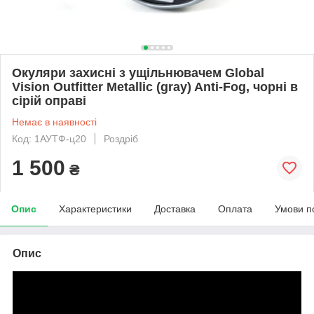
Окуляри захисні з ущільнювачем Global
Vision Outfitter Metallic (gray) Anti-Fog, чорні в
сірій оправі
Немає в наявності
Код: 1АУТФ-ц20
Роздріб
1 500
₴
Опис
Характеристики
Доставка
Оплата
Умови п
Опис