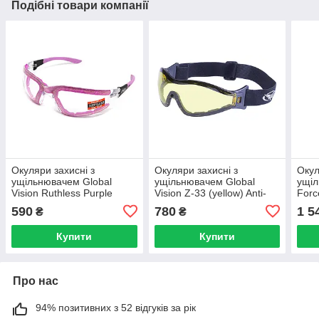
Подібні товари компанії
Окуляри захисні з
Окуляри захисні з
Окул
ущільнювачем Global
ущільнювачем Global
ущіл
Vision Ruthless Purple
Vision Z-33 (yellow) Anti-
Forc
(clear) Anti-Fog, прозорі в
Fog, жовті
Fog,
590
780
1 5
₴
₴
фіолетовій оправі
Купити
Купити
Про нас
94% позитивних з 52 відгуків за рік