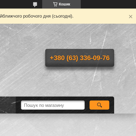
Кошик
йближчого робочого дня (сьогодні).
+380 (63) 336-09-76