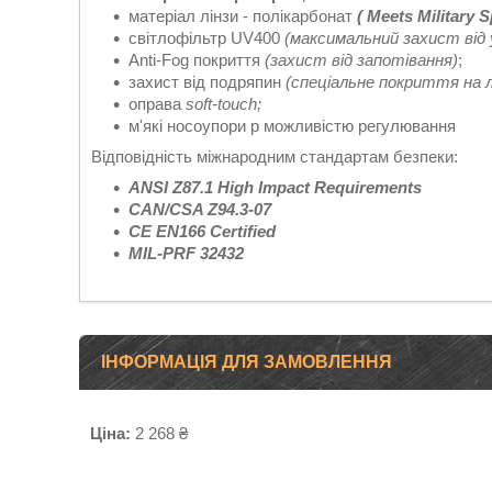
матеріал лінзи - полікарбонат
(
Meets Military Sp
світлофільтр UV400
(максимальний захист від
Anti-Fog покриття
(захист від запотівання)
;
захист від подряпин
(спеціальне покриття на лі
оправа
soft-touch;
м'які носоупори p можливістю регулювання
Відповідність міжнародним стандартам безпеки:
ANSI Z87.1 High Impact Requirements
CAN/CSA Z94.3-07
CE EN166 Certified
MIL-PRF 32432
ІНФОРМАЦІЯ ДЛЯ ЗАМОВЛЕННЯ
Ціна:
2 268 ₴