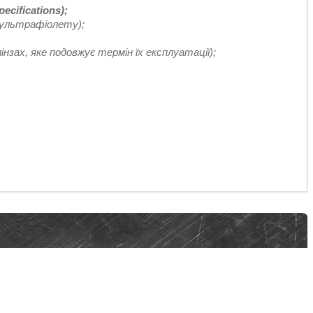
ecifications);
 ультрафіолету);
нзах, яке подовжує термін їх експлуатації);