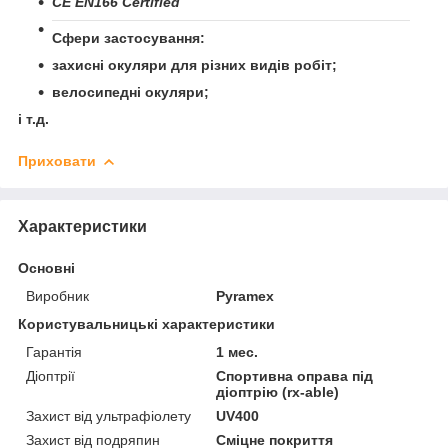
CE EN166 Certified
Сфери застосування:
захисні окуляри для різних видів робіт;
велосипедні окуляри;
і т.д.
Приховати
Характеристики
Основні
Виробник
Pyramex
Користувальницькі характеристики
Гарантія
1 мес.
Діоптрії
Спортивна оправа під
діоптрію (rx-able)
Захист від ультрафіолету
UV400
Захист від подряпин
Сміцне покриття