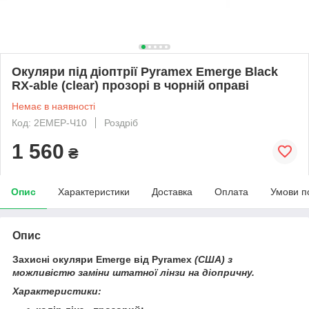
Окуляри під діоптрії Pyramex Emerge Black
RX-able (clear) прозорі в чорній оправі
Немає в наявності
Код: 2ЕМЕР-Ч10
Роздріб
1 560
₴
Опис
Характеристики
Доставка
Оплата
Умови п
Опис
Захисні окуляри
Emerge від Pyramex
(США) з
можливістю заміни штатної лінзи на діопричну.
Характеристики: