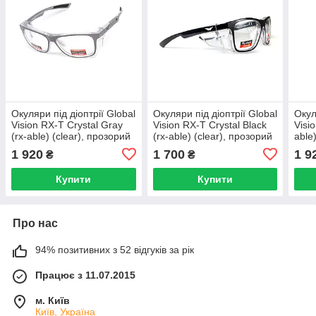
Окуляри під діоптрії Global
Окуляри під діоптрії Global
Окул
Vision RX-T Сrystal Gray
Vision RX-T Сrystal Black
Visi
(rx-able) (clear), прозорий
(rx-able) (clear), прозорий
able)
в двокольоровій оправі
в двокольоровій оправі
проз
1 920
1 700
1 9
₴
₴
Купити
Купити
Про нас
94% позитивних з 52 відгуків за рік
Працює з 11.07.2015
м. Київ
Київ, Україна