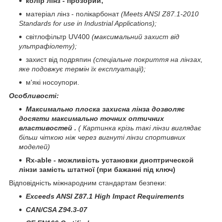
колір лінз - прозорий;
матеріал лінз - полікарбонат
(Meets ANSI Z87.1-2010
Standards for use in Industrial Applications
)
;
світлофільтр UV400
(максимальний захист від
ультрафіолету);
захист від подряпин
(спеціальне покриття на лінзах,
яке подовжує термін їх експлуатації);
м'які носоупори.
Особливості:
Максимально плоска захисна лінза дозволяє
досягти максимально точних оптичних
властивостей .
(
Картинка крізь такі лінзи виглядає
більш чіткою ніж через вигнуті лінзи спортивних
моделей)
Rx-able - можливість установки диоптрической
лінзи замість штатної (при бажанні під ключ)
Відповідність міжнародним стандартам безпеки
:
Exceeds ANSI Z87.1 High Impact Requirements
CAN/CSA Z94.3-07