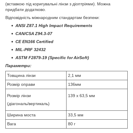
(вставкою під коригувальні лінзи з діоптріями).
Можна
придбати додатково.
Відповідність міжнародним стандартам безпеки
:
ANSI Z87.1 High Impact Requirements
CAN/CSA Z94.3-07
CE EN166 Certified
MIL-PRF 32432
ASTM F2879-19 (Specific for AirSoft)
Параметри:
Товщина лінзи
2,1 мм
Розмір оправи
136мм
Розмір лінзи
139 x 63,5 мм
(діагональ/вертикаль)
Ширина моста
33,5 мм
Вага
80 г