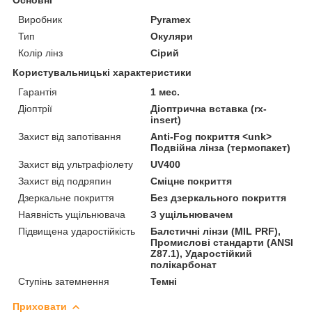
Виробник
Pyramex
Тип
Окуляри
Колір лінз
Сірий
Користувальницькі характеристики
Гарантія
1 мес.
Діоптрії
Діоптрична вставка (rx-
insert)
Захист від запотівання
Anti-Fog покриття <unk>
Подвійна лінза (термопакет)
Захист від ультрафіолету
UV400
Захист від подряпин
Сміцне покриття
Дзеркальне покриття
Без дзеркального покриття
Наявність ущільнювача
З ущільнювачем
Підвищена ударостійкість
Балстичні лінзи (MIL PRF),
Промислові стандарти (ANSI
Z87.1), Ударостійкий
полікарбонат
Ступінь затемнення
Темні
Приховати