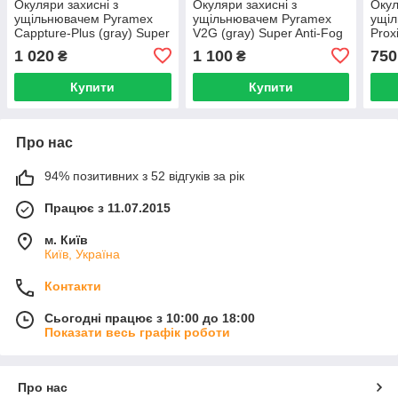
Окуляри захисні з
Окуляри захисні з
Окул
ущільнювачем Pyramex
ущільнювачем Pyramex
ущі
Cappture-Plus (gray) Super
V2G (gray) Super Anti-Fog
Prox
Anti-Fog H2MAX, сірі
H2MAX, сірі
сірі
1 020
1 100
750
₴
₴
Купити
Купити
Про нас
94% позитивних з 52 відгуків за рік
Працює з 11.07.2015
м. Київ
Київ, Україна
Контакти
Сьогодні працює з 10:00 до 18:00
Показати весь графік роботи
Про нас