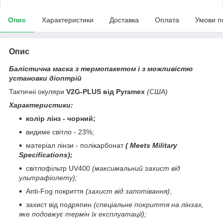
Опис
Характеристики
Доставка
Оплата
Умови п
Опис
Балістична маска з термопакетом і з можливістю
установки діоптрій
Тактичні окуляри
V2G-PLUS від Pyramex
(США)
Характеристики:
колір лінз - чорний;
видиме світло - 23%;
матеріал лінзи - полікарбонат
(
Meets Military
Specifications
);
світлофільтр UV400
(максимальний захист від
ультрафіолету);
Anti-Fog покриття
(захист від запотівання)
;
захист від подряпин
(спеціальне покриття на лінзах,
яке подовжує термін їх експлуатації);