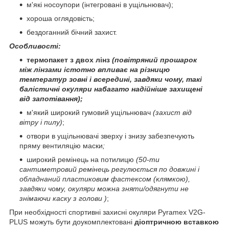
м'які носоупори (інтегровані в ущільнювач);
хороша оглядовість;
бездоганний бічний захист.
Особливості:
термопакет з двох лінз
(повітряний прошарок
між лінзами істотно
впливає на
різницю
температур зовні і всередині, завдяки чому, такі
балістичні окуляри набагато надійніше захищені
від запотівання);
м'який широкий гумовий ущільнювач
(захист від
вітру і пилу)
;
отвори в ущільнювачі зверху і знизу забезпечують
пряму вентиляцію маски
;
широкий ремінець на потилицю
(50-ти
сантиметровий ремінець регулюється по довжині і
обладнаний пластиковим фастексом (клямкою),
завдяки чому, окуляри можна зняти/одягнути не
знімаючи каску з голови )
;
При необхідності спортивні захисні окуляри Pyramex V2G-
PLUS можуть бути доукомплектовані
діоптричною вставкою