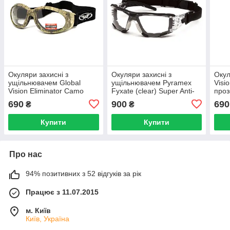
Окуляри захисні з
Окуляри захисні з
Окул
ущільнювачем Global
ущільнювачем Pyramex
Visi
Vision Eliminator Camo
Fyxate (clear) Super Anti-
проз
Forest (clear), прозорі в
Fog H2MAX, прозорі
690
900
690
₴
₴
камуфльованій оправі
Купити
Купити
Про нас
94% позитивних з 52 відгуків за рік
Працює з 11.07.2015
м. Київ
Київ, Україна