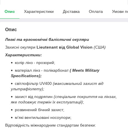
Опис
Характеристики
Доставка
Оплата
Умови п
Опис
Легкі та ергономічні балістичні окуляри
Захисні окуляри
Lieutenant від Global Vision
(США)
Характеристики:
колір лінз - прозорий;
матеріал лінз - полікарбонат
(
Meets Military
Specifications);
світлофільтр UV400
(максимальний захист від
ультрафіолету);
захист від подряпин
(спеціальне покриття на лінзах,
яке подовжує термін їх експлуатації)
;
розвинений бічний захист;
м'які вентильовані носоупори;
Відповідність міжнародним стандартам безпеки
: