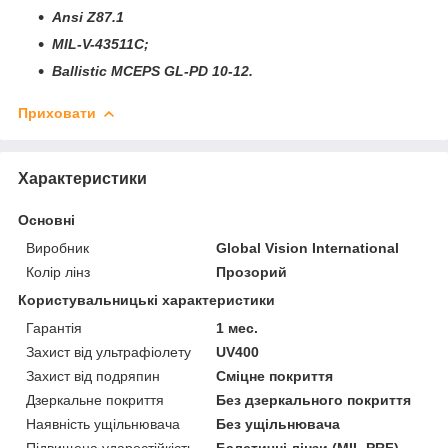
Ansi Z87.1
MIL-V-43511C;
Ballistic MCEPS GL-PD 10-12.
Приховати
Характеристики
Основні
Виробник
Global Vision International
Колір лінз
Прозорий
Користувальницькі характеристики
Гарантія
1 мес.
Захист від ультрафіолету
UV400
Захист від подряпин
Сміцне покриття
Дзеркальне покриття
Без дзеркального покриття
Наявність ущільнювача
Без ущільнювача
Підвищена ударостійкість
Балстичні лінзи (MIL PRF),