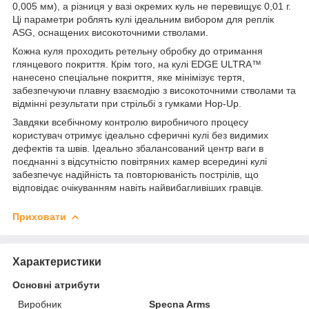
0,005 мм), а різниця у вазі окремих куль не перевищує 0,01 г.
Ці параметри роблять кулі ідеальним вибором для реплік
ASG, оснащених високоточними стволами.
Кожна куля проходить ретельну обробку до отримання
глянцевого покриття. Крім того, на кулі EDGE ULTRA™
нанесено спеціальне покриття, яке мінімізує тертя,
забезпечуючи плавну взаємодію з високоточними стволами та
відмінні результати при стрільбі з гумками Hop-Up.
Завдяки всебічному контролю виробничого процесу
користувач отримує ідеально сферичні кулі без видимих
дефектів та швів. Ідеально збалансований центр ваги в
поєднанні з відсутністю повітряних камер всередині кулі
забезпечує надійність та повторюваність пострілів, що
відповідає очікуванням навіть найвибагливіших гравців.
Приховати
Характеристики
Основні атрибути
Виробник
Specna Arms