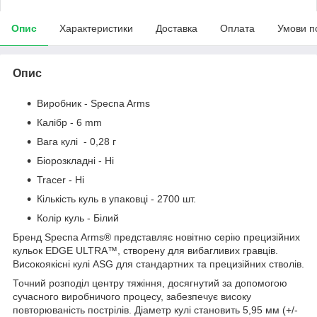
Опис
Характеристики
Доставка
Оплата
Умови п
Опис
Виробник - Specna Arms
Калібр - 6 mm
Вага кулі - 0,28 г
Біорозкладні - Ні
Tracer - Ні
Кількість куль в упаковці - 2700 шт.
Колір куль - Білий
Бренд Specna Arms® представляє новітню серію прецизійних
кульок EDGE ULTRA™, створену для вибагливих гравців.
Високоякісні кулі ASG для стандартних та прецизійних стволів.
Точний розподіл центру тяжіння, досягнутий за допомогою
сучасного виробничого процесу, забезпечує високу
повторюваність пострілів. Діаметр кулі становить 5,95 мм (+/-