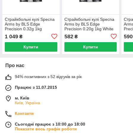
Страйкбольні кулі Specna
Страйкбольні кулі Specna
Стра
Arms by BLS Edge
Arms by BLS Edge
Arms
Precision 0.32g 1kg
Precision 0.20g 1kg White
Prec
1 049
582
590
₴
₴
Купити
Купити
Про нас
94% позитивних з 52 відгуків за рік
Працює з 11.07.2015
м. Київ
Київ, Україна
Контакти
Сьогодні працює з 10:00 до 18:00
Показати весь графік роботи