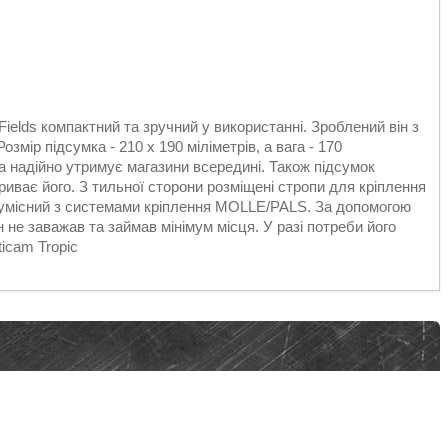
ields компактний та зручний у використанні. Зроблений він з
змір підсумка - 210 х 190 міліметрів, а вага - 170
а надійно утримує магазини всередині. Також підсумок
иває його. З тильної сторони розміщені стропи для кріплення
сумісний з системами кріплення MOLLE/PALS. За допомогою
 не заважав та займав мінімум місця. У разі потреби його
icam Tropic