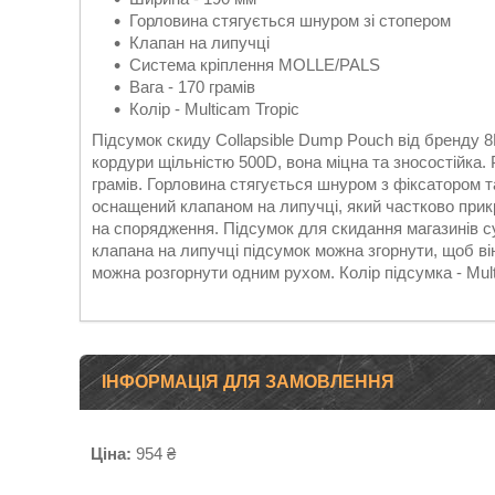
Горловина стягується шнуром зі стопером
Клапан на липучці
Система кріплення MOLLE/PALS
Вага - 170 грамів
Колір - Multicam Tropic
Підсумок скиду Collapsible Dump Pouch від бренду 8F
кордури щільністю 500D, вона міцна та зносостійка. Ро
грамів. Горловина стягується шнуром з фіксатором т
оснащений клапаном на липучці, який частково прикр
на спорядження. Підсумок для скидання магазинів 
клапана на липучці підсумок можна згорнути, щоб він
можна розгорнути одним рухом. Колір підсумка - Mult
ІНФОРМАЦІЯ ДЛЯ ЗАМОВЛЕННЯ
Ціна:
954 ₴