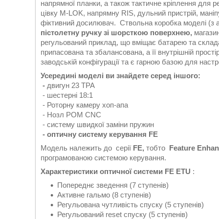
напрямної планки, а також тактичне кріплення для 
цівку M-LOK, напрямну RIS, дульний пристрій, маніп
фіктивний досилювач. Ствольна коробка моделі (з
пістолетну ручку зі шорсткою поверхнею,
магазин
регульований приклад, що вміщає батарею та склада
припасована та збалансована, а її внутрішній прості
заводській конфігурації та є гарною базою для наст
Усередині
моделі
ви знайдете серед іншого:
-
двигун 23 TPA
- шестерні 18:1
- Роторну камеру хоп-апа
- Нозл POM CNC
- систему швидкої заміни пружин
- оптичну систему керування FE
Модель належить до серії
FE,
тобто
Feature Enha
програмованою системою керування.
Характеристики оптичної системи FE ETU
:
Попереднє зведення (7 ступенів)
Активне гальмо (8 ступенів)
Регульована чутливість спуску (5 ступенів)
Регульований reset спуску (5 ступенів)