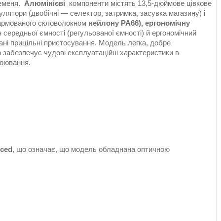
ременя.
Алюмінієві
компоненти містять 13,5-дюймове цівкове
улятори (двобічні — селектор, затримка, засувка магазину) і
 армованого скловолокном
нейлону PA66), ергономічну
 середньої ємності (регульованої ємності) й ергономічний
ні прицільні пристосування. Модель легка, добре
р забезпечує чудові експлуатаційні характеристики в
роювання.
nced
, що означає, що модель обладнана оптичною