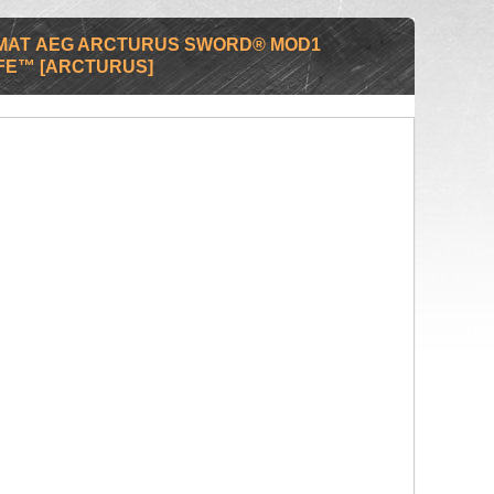
МАТ AEG ARCTURUS SWORD® MOD1
 FE™ [ARCTURUS]