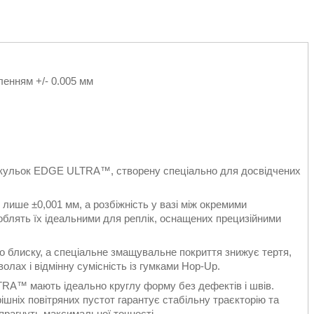
ленням +/- 0.005 мм
х кульок EDGE ULTRA™, створену спеціально для досвідчених
 лише ±0,001 мм, а розбіжність у вазі між окремими
облять їх ідеальними для реплік, оснащених прецизійними
о блиску, а спеціальне змащувальне покриття знижує тертя,
лах і відмінну сумісність із гумками Hop-Up.
A™ мають ідеально круглу форму без дефектів і швів.
ішніх повітряних пустот гарантує стабільну траєкторію та
 прагнуть максимальної точності.