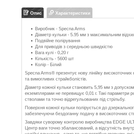
Опис
Характеристики
Виробник - Specna Arms
Діаметр кульки - 5.95 мм з максимальним відхи
Подвійне полірування
Для приводів з середньою швидкістю
Вага кулі - 0,20 г
Кількість - 5600 шт
Колір - Білий
Specna Arms® презентує нову лінійку високоточни
та вимогливих страйкболістів.
Діаметр кожної кульки становить 5,95 мм з допуском
екземплярами не перевищує 0,01 г. Такі параметри р
стволами та точно відрегульованих під стрільбу.
Поверхня кожної кульки полірується до дзеркальног
забезпечуючи бездоганну подачу в високоточних ство
Завдяки суворому контролю виробництва EDGE ULTR
Центр ваги точно збалансований, а відсутність внутр
надійні влучання - саме те, що потрібно гравцям, які