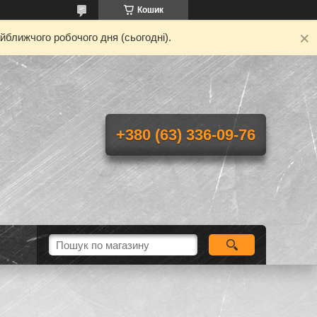
Кошик
йближчого робочого дня (сьогодні).
+380 (63) 336-09-76