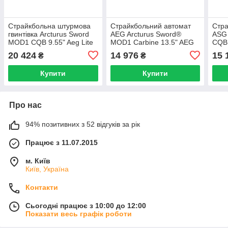
Страйкбольна штурмова
Страйкбольний автомат
Стра
гвинтівка Arcturus Sword
AEG Arcturus Sword®
ASG 
MOD1 CQB 9.55" Aeg Lite
MOD1 Carbine 13.5" AEG
CQB
FE 1.14J Black
LITE FE™ [Arcturus]
SETM
20 424
14 976
15 
₴
₴
[Arct
Купити
Купити
Про нас
94% позитивних з 52 відгуків за рік
Працює з 11.07.2015
м. Київ
Київ, Україна
Контакти
Сьогодні працює з 10:00 до 12:00
Показати весь графік роботи