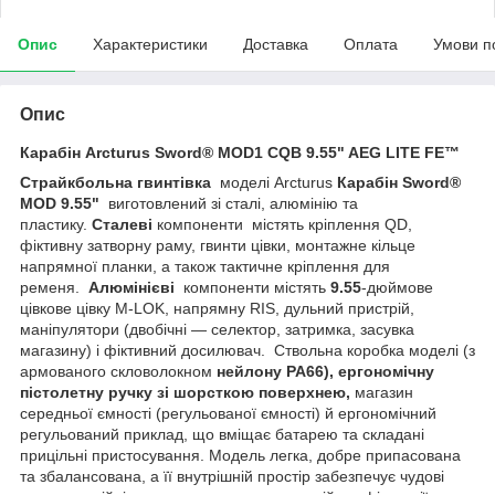
Опис
Характеристики
Доставка
Оплата
Умови п
Опис
Карабін Arcturus Sword® MOD1 CQB 9.55" AEG LITE FE™
Страйкбольна гвинтівка
моделі Arcturus
Карабін Sword®
MOD 9.55"
виготовлений зі сталі, алюмінію та
пластику.
Сталеві
компоненти містять кріплення QD,
фіктивну затворну раму, гвинти цівки, монтажне кільце
напрямної планки, а також тактичне кріплення для
ременя.
Алюмінієві
компоненти містять
9.55
-дюймове
цівкове цівку M-LOK, напрямну RIS, дульний пристрій,
маніпулятори (двобічні — селектор, затримка, засувка
магазину) і фіктивний досилювач. Ствольна коробка моделі (з
армованого скловолокном
нейлону PA66), ергономічну
пістолетну ручку зі шорсткою поверхнею,
магазин
середньої ємності (регульованої ємності) й ергономічний
регульований приклад, що вміщає батарею та складані
прицільні пристосування. Модель легка, добре припасована
та збалансована, а її внутрішній простір забезпечує чудові