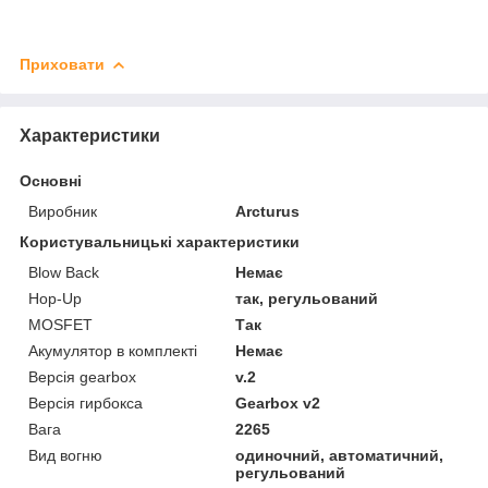
Приховати
Характеристики
Основні
Виробник
Arcturus
Користувальницькі характеристики
Blow Back
Немає
Hop-Up
так, регульований
MOSFET
Так
Акумулятор в комплекті
Немає
Версія gearbox
v.2
Версія гирбокса
Gearbox v2
Вага
2265
Вид вогню
одиночний, автоматичний,
регульований