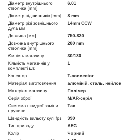
Діаметр внутрішнього
6.01
стволика [mm]
Діаметр підшипників [mm]
8 mm
Діаметр різі зовнішнього
14mm CCW
дула мм
Довжина [мм]
750-830
Довжина внутрішнього
280 mm
стволика [mm]
Ємність магазину
30/130
Кількість магазинів у
1
комплекті шт.
Конектор
T-connector
Матеріал виготовлення
алюміній, сталь, нейлон
Матеріал магазину
Полімер
Серія зброї
M/AR-серія
Система швидкої заміни
Так
пружини
Швидкість вильоту кулі fps
390
Тип приводу
AEG
Колір
Чорний