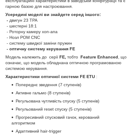
експлуатаційні характеристики в заводській конфігурації та є
гарною базою для настроювання.
Усередині
моделі
ви знайдете серед іншого:
-
двигун 23 TPA
- шестерні 18:1
- Роторну камеру хоп-апа
- Нозл POM CNC
- систему швидкої заміни пружин
- оптичну систему керування FE
Модель належить до серії
FE,
тобто
Feature Enhanced
, що
означає, що модель обладнана оптичною програмованою
системою керування.
Характеристики оптичної системи FE ETU
:
Попереднє зведення (7 ступенів)
Активне гальмо (8 ступенів)
Регульована чутливість спуску (5 ступенів)
Регульований reset спуску (5 ступенів)
Прогресивний спусковий гачок, керований
алгоритмом
Адаптивний hair-trigger