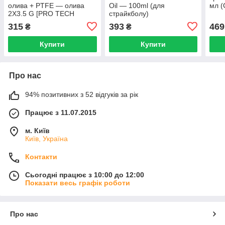
олива + PTFE — олива
Oil — 100ml (для
мл (
2X3.5 G [PRO TECH
страйкболу)
GUNS] [PRO TECH GUNS]
315
393
469
₴
₴
(для страйкболу)
Купити
Купити
Про нас
94% позитивних з 52 відгуків за рік
Працює з 11.07.2015
м. Київ
Київ, Україна
Контакти
Сьогодні працює з 10:00 до 12:00
Показати весь графік роботи
Про нас