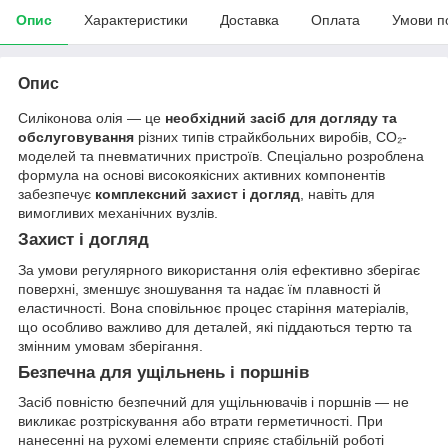
Опис
Характеристики
Доставка
Оплата
Умови п
Опис
Силіконова олія — це
необхідний засіб для догляду та
обслуговування
різних типів страйкбольних виробів, CO₂-
моделей та пневматичних пристроїв. Спеціально розроблена
формула на основі високоякісних активних компонентів
забезпечує
комплексний захист і догляд
, навіть для
вимогливих механічних вузлів.
Захист і догляд
За умови регулярного використання олія ефективно зберігає
поверхні, зменшує зношування та надає їм плавності й
еластичності. Вона сповільнює процес старіння матеріалів,
що особливо важливо для деталей, які піддаються тертю та
змінним умовам зберігання.
Безпечна для ущільнень і поршнів
Засіб повністю безпечний для ущільнювачів і поршнів — не
викликає розтріскування або втрати герметичності. При
нанесенні на рухомі елементи сприяє стабільній роботі