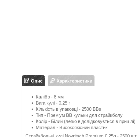
Опис
Характеристики
Калібр - 6 мм
Вага кулі - 0.25 г
Кількість в упаковці - 2500 BBs
Тип - Преміум BB кульки для страйкболу
Колір - Білий (легко відслідковується в прицілі)
Матеріал - Високоякісний пластик
Страйкбольні кулі Novritsch Premium 0.25g - 2500 шту