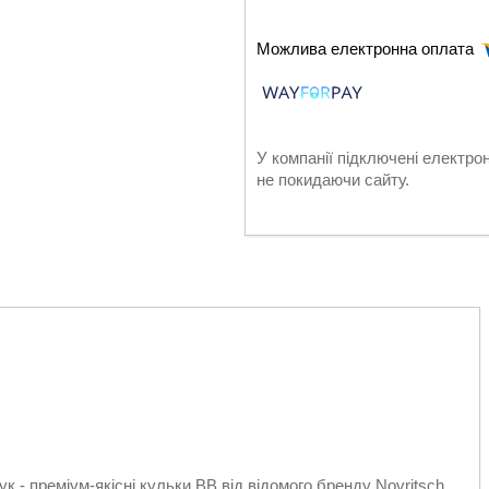
У компанії підключені електро
не покидаючи сайту.
к - преміум-якісні кульки BB від відомого бренду Novritsch,