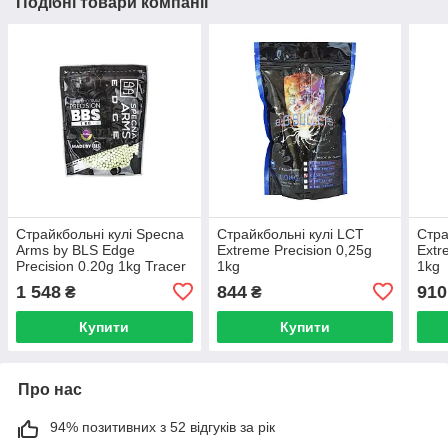
Подібні товари компанії
Страйкбольні кулі Specna
Страйкбольні кулі LCT
Стра
Arms by BLS Edge
Extreme Precision 0,25g
Extr
Precision 0.20g 1kg Tracer
1kg
1kg
Green
1 548
844
910
₴
₴
Купити
Купити
Про нас
94% позитивних з 52 відгуків за рік