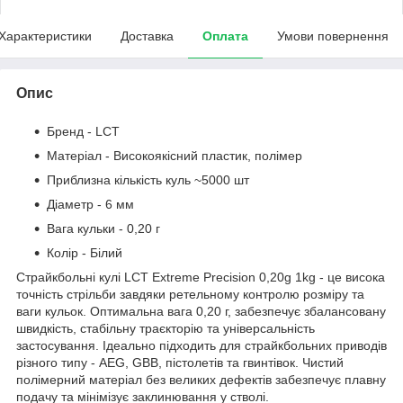
Характеристики
Доставка
Оплата
Умови повернення
Опис
Бренд - LCT
Матеріал - Високоякісний плаcтик, полімер
Приблизна кількість куль ~5000 шт
Діаметр - 6 мм
Вага кульки - 0,20 г
Колір - Білий
Страйкбольні кулі LCT Extreme Precision 0,20g 1kg - це висока
точність стрільби завдяки ретельному контролю розміру та
ваги кульок. Оптимальна вага 0,20 г, забезпечує збалансовану
швидкість, стабільну траєкторію та універсальність
застосування. Ідеально підходить для страйкбольних приводів
різного типу - AEG, GBB, пістолетів та гвинтівок. Чистий
полімерний матеріал без великих дефектів забезпечує плавну
подачу та мінімізує заклинювання у стволі.