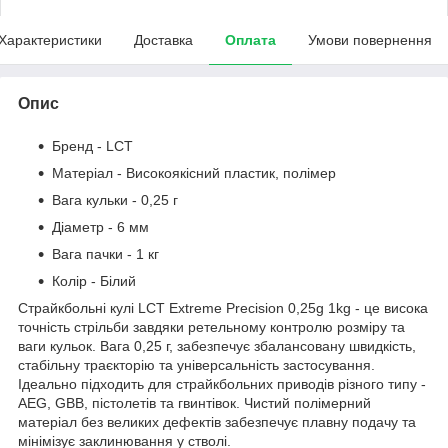
Характеристики
Доставка
Оплата
Умови повернення
Опис
Бренд - LCT
Матеріал - Високоякісний плаcтик, полімер
Вага кульки - 0,25 г
Діаметр - 6 мм
Вага пачки - 1 кг
Колір - Білий
Страйкбольні кулі LCT Extreme Precision 0,25g 1kg - це висока
точність стрільби завдяки ретельному контролю розміру та
ваги кульок.
Вага 0,25 г, забезпечує збалансовану швидкість,
стабільну траєкторію та універсальність застосування.
Ідеально підходить для страйкбольних приводів різного типу -
AEG, GBB, пістолетів та гвинтівок. Чистий полімерний
матеріал без великих дефектів забезпечує плавну подачу та
мінімізує заклинювання у стволі.