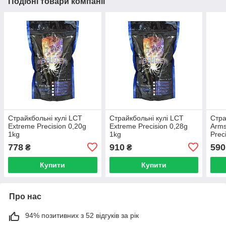
Подібні товари компанії
Страйкбольні кулі LCT
Страйкбольні кулі LCT
Стра
Extreme Precision 0,20g
Extreme Precision 0,28g
Arms
1kg
1kg
Prec
778
910
590
₴
₴
Купити
Купити
Про нас
94% позитивних з 52 відгуків за рік