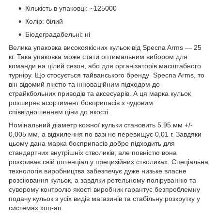
Кількість в упаковці: ~125000
Колір: білий
Біодеградабельні: ні
Велика упаковка високоякісних кульок від Specna Arms — 25
кг. Така упаковка може стати оптимальним вибором для
команди на цілий сезон, або для організаторів масштабного
турніру. Що стосується тайванського бренду Specna Arms, то
він відомий якістю та інноваційним підходом до
страйкбольних приводів та аксесуарів. А ця марка кульок
розширяє асортимент боєприпасів з чудовим
співвідношенням ціни до якості.
Номінальний діаметр кожної кульки становить 5.95 мм +/-
0,005 мм, а відхилення по вазі не перевищує 0,01 г. Завдяки
цьому дана марка боєприпасів добре підходить для
стандартних внутрішніх стволиків, але повністю вона
розкриває свій потенціал у прецизійних стволиках. Спеціальна
технологія виробництва забезпечує дуже низьке власне
розсіювання кульок, а завдяки ретельному поліруванню та
суворому контролю якості виробник гарантує безпроблемну
подачу кульок з усіх видів магазинів та стабільну розкрутку у
системах хоп-ап.