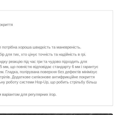
окриття
е потрібна хороша швидкість та маневреність.
ір для тих, хто цінує точність та надійність в грі.
дку реакцію під час гри та чудово підходить для
5 мм, що повністю відповідає стандарту 6 мм і гарантує
м. Гладка, полірувана поверхня без дефектів мінімізує
стрілів. Додаткове силіконове антифрикційне покриття
льну роботу системи Hop-Up, що робить стрільбу більш
м варіантом для регулярних ігор.