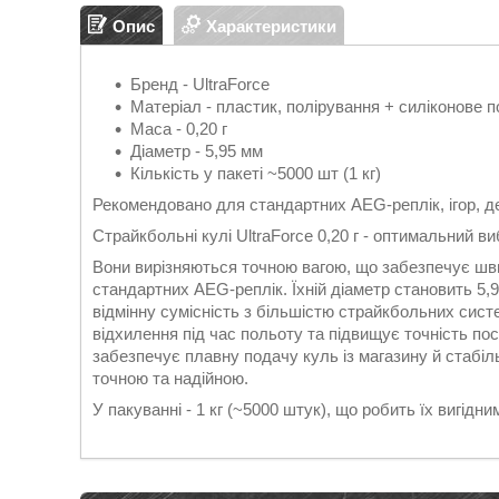
Опис
Характеристики
Бренд - UltraForce
Матеріал - пластик, полірування + силіконове п
Маса - 0,20 г
Діаметр - 5,95 мм
Кількість у пакеті ~5000 шт (1 кг)
Рекомендовано для стандартних AEG-реплік, ігор, д
Страйкбольні кулі UltraForce 0,20 г - оптимальний виб
Вони вирізняються точною вагою, що забезпечує шви
стандартних AEG-реплік. Їхній діаметр становить 5,9
відмінну сумісність з більшістю страйкбольних систе
відхилення під час польоту та підвищує точність по
забезпечує плавну подачу куль із магазину й стабі
точною та надійною.
У пакуванні - 1 кг (~5000 штук), що робить їх вигідни