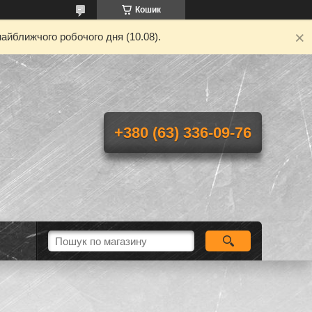
Кошик
айближчого робочого дня (10.08).
+380 (63) 336-09-76