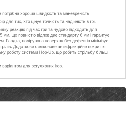
е потрібна хороша швидкість та маневреність
ір для тих, хто цінує точність та надійність в грі.
дку реакцію під час гри та чудово підходить для
5 мм, що повністю відповідає стандарту 6 мм і гарантує
м. Гладка, полірувана поверхня без дефектів мінімізує
стрілів. Додаткове силіконове антифрикційне покриття
льну роботу системи Hop-Up, що робить стрільбу більш
м варіантом для регулярних ігор.