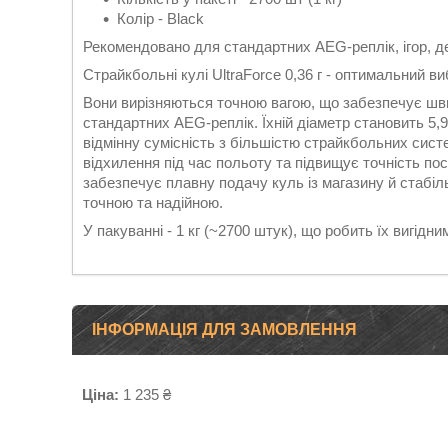
Колір - Black
Рекомендовано для стандартних AEG-реплік, ігор, д
Страйкбольні кулі UltraForce 0,36 г - оптимальний виб
Вони вирізняються точною вагою, що забезпечує шви
стандартних AEG-реплік. Їхній діаметр становить 5,9
відмінну сумісність з більшістю страйкбольних систе
відхилення під час польоту та підвищує точність по
забезпечує плавну подачу куль із магазину й стабі
точною та надійною.
У пакуванні - 1 кг (~2700 штук), що робить їх вигідни
ІНФОРМАЦІЯ ДЛЯ ЗАМОВЛЕННЯ
Ціна:
1 235 ₴