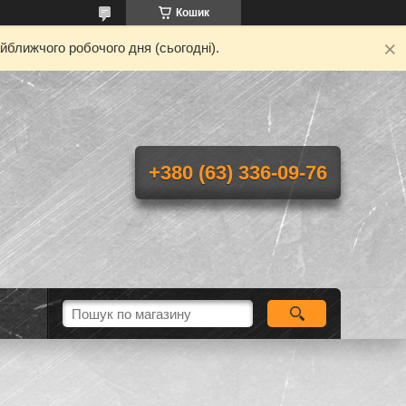
Кошик
йближчого робочого дня (сьогодні).
+380 (63) 336-09-76