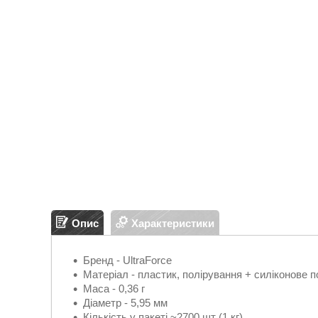
Опис
Характеристики
Бренд - UltraForce
Матеріал - пластик, полірування + силіконове п
Маса - 0,36 г
Діаметр - 5,95 мм
Кількість у пакеті ~2700 шт (1 кг)