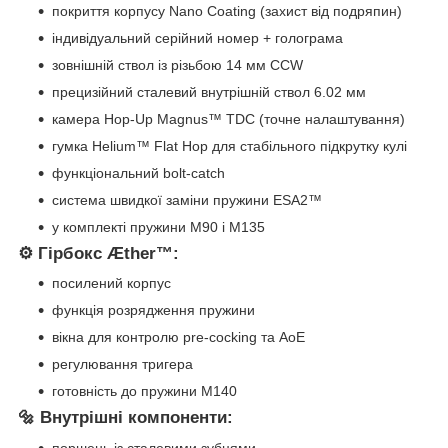
покриття корпусу Nano Coating (захист від подряпин)
індивідуальний серійний номер + голограма
зовнішній ствол із різьбою 14 мм CCW
прецизійний сталевий внутрішній ствол 6.02 мм
камера Hop-Up Magnus™ TDC (точне налаштування)
гумка Helium™ Flat Hop для стабільного підкрутку кулі
функціональний bolt-catch
система швидкої заміни пружини ESA2™
у комплекті пружини M90 і M135
⚙️ Гірбокс Æther™:
посилений корпус
функція розрядження пружини
вікна для контролю pre-cocking та AoE
регулювання тригера
готовність до пружини M140
🔩 Внутрішні компоненти: