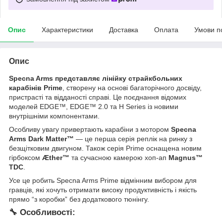
Опис
Характеристики
Доставка
Оплата
Умови п
Опис
Specna Arms представляє лінійку страйкбольних
карабінів Prime
, створену на основі багаторічного досвіду,
пристрасті та відданості справі. Це поєднання відомих
моделей EDGE™, EDGE™ 2.0 та H Series із новими
внутрішніми компонентами.
Особливу увагу привертають карабіни з мотором
Specna
Arms Dark Matter™
— це перша серія реплік на ринку з
безщітковим двигуном. Також серія Prime оснащена новим
гірбоксом
Æther™
та сучасною камерою хоп-ап
Magnus™
TDC
.
Усе це робить Specna Arms Prime відмінним вибором для
гравців, які хочуть отримати високу продуктивність і якість
прямо “з коробки” без додаткового тюнінгу.
🔧 Особливості: