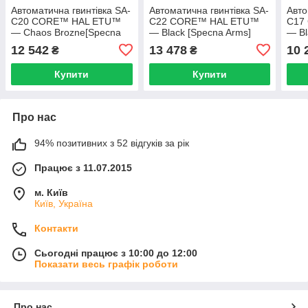
Автоматична гвинтівка SA-
Автоматична гвинтівка SA-
Авто
C20 CORE™ HAL ETU™
C22 CORE™ HAL ETU™
C17
— Chaos Brozne[Specna
— Black [Specna Arms]
— Bl
Arms] (для страйкболу)
(для страйкболу)
(для
12 542
13 478
10 
₴
₴
Купити
Купити
Про нас
94% позитивних з 52 відгуків за рік
Працює з 11.07.2015
м. Київ
Київ, Україна
Контакти
Сьогодні працює з 10:00 до 12:00
Показати весь графік роботи
Про нас