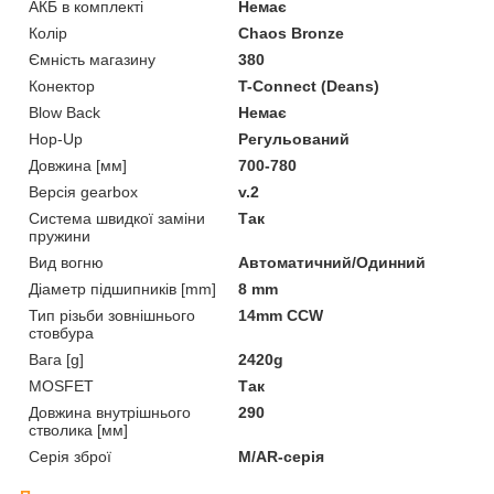
АКБ в комплекті
Немає
Колір
Chaos Bronze
Ємність магазину
380
Конектор
T-Connect (Deans)
Blow Back
Немає
Hop-Up
Регульований
Довжина [мм]
700-780
Версія gearbox
v.2
Система швидкої заміни
Так
пружини
Вид вогню
Автоматичний/Одинний
Діаметр підшипників [mm]
8 mm
Тип різьби зовнішнього
14mm CCW
стовбура
Вага [g]
2420g
MOSFET
Так
Довжина внутрішнього
290
стволика [мм]
Серія зброї
M/AR-серія