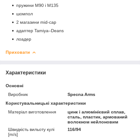
пружини M90 і M135
шомпол
2 магазини mid-cap
адаптер Tamiya–Deans
лоадер
Приховати
Характеристики
Основні
Виробник
Specna Arms
Користувальницькі характеристики
Матеріал виготовлення
цинк і алюмінієвий сплав,
сталь, пластик, армований
волокном нейлоновим
Швидкість вильоту кулі
116/94
[m/s]