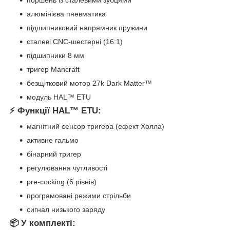
поршень із сталевими зубцями
алюмінієва пневматика
підшипниковий напрямник пружини
сталеві CNC-шестерні (16:1)
підшипники 8 мм
тригер Mancraft
безщітковий мотор 27k Dark Matter™
модуль HAL™ ETU
⚡ Функції HAL™ ETU:
магнітний сенсор тригера (ефект Холла)
активне гальмо
бінарний тригер
регулювання чутливості
pre-cocking (6 рівнів)
програмовані режими стрільби
сигнал низького заряду
📦 У комплекті: