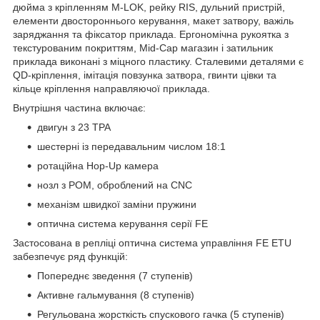
дюйма з кріпленням M-LOK, рейку RIS, дульний пристрій,
елементи двостороннього керування, макет затвору, важіль
заряджання та фіксатор приклада. Ергономічна рукоятка з
текстурованим покриттям, Mid-Cap магазин і затильник
приклада виконані з міцного пластику. Сталевими деталями є
QD-кріплення, імітація повзунка затвора, гвинти цівки та
кільце кріплення направляючої приклада.
Внутрішня частина включає:
двигун з 23 TPA
шестерні із передавальним числом 18:1
ротаційна Hop-Up камера
нозл з POM, оброблений на CNC
механізм швидкої заміни пружини
оптична система керування серії FE
Застосована в репліці оптична система управління FE ETU
забезпечує ряд функцій:
Попереднє зведення (7 ступенів)
Активне гальмування (8 ступенів)
Регульована жорсткість спускового гачка (5 ступенів)