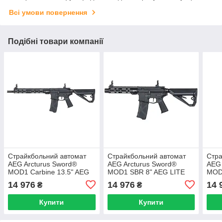
Всі умови повернення
Подібні товари компанії
Страйкбольний автомат
Страйкбольний автомат
Стра
AEG Arcturus Sword®
AEG Arcturus Sword®
AEG 
MOD1 Carbine 13.5" AEG
MOD1 SBR 8" AEG LITE
MOD
LITE FE™ [Arcturus]
FE™ [Arcturus]
LITE
14 976
14 976
14 
₴
₴
Купити
Купити