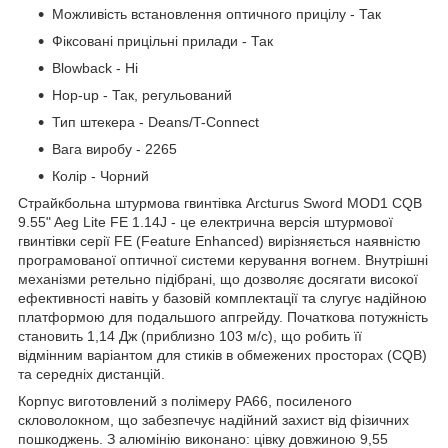
Можливість встановлення оптичного прицілу - Так
Фіксовані прицільні прилади - Так
Blowback - Ні
Hop-up - Так, регульований
Тип штекера - Deans/T-Connect
Вага виробу - 2265
Колір - Чорний
Страйкбольна штурмова гвинтівка Arcturus Sword MOD1 CQB
9.55" Aeg Lite FE 1.14J - це електрична версія штурмової
гвинтівки серії FE (Feature Enhanced) вирізняється наявністю
програмованої оптичної системи керування вогнем. Внутрішні
механізми ретельно підібрані, що дозволяє досягати високої
ефективності навіть у базовій комплектації та слугує надійною
платформою для подальшого апгрейду. Початкова потужність
становить 1,14 Дж (приблизно 103 м/с), що робить її
відмінним варіантом для стиків в обмежених просторах (CQB)
та середніх дистанцій.
Корпус виготовлений з полімеру PA66, посиленого
скловолокном, що забезпечує надійний захист від фізичних
пошкоджень. З алюмінію виконано: цівку довжиною 9,55