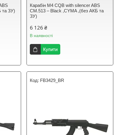
 ABS
Карабін M4 CQB with silencer ABS
 та ЗУ)
CM.513 – Black ,CYMA ,(без АКБ та
ЗУ)
6 126 ₴
В наявності
Купити
FB3429_BR