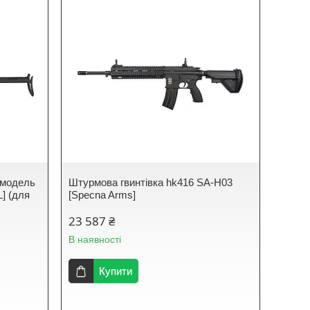
 модель
Штурмова гвинтівка hk416 SA-H03
] (для
[Specna Arms]
23 587 ₴
В наявності
Купити