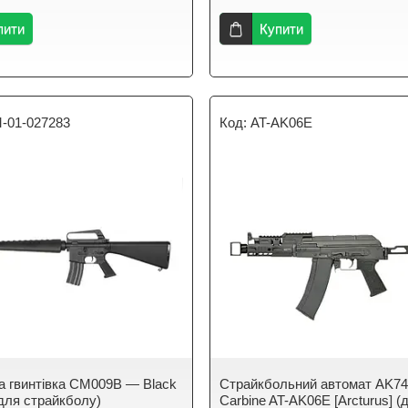
пити
Купити
-01-027283
AT-AK06E
 гвинтівка CM009B — Black
Страйкбольний автомат AK7
для страйкболу)
Carbine AT-AK06E [Arcturus] (