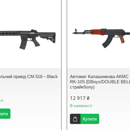
льний привід CM.518 – Black
Автомат Калашникова АКМС
RK-10S [DBoys/DOUBLE BELL
страйкболу)
12 917 ₴
ті
В наявності
пити
Купити