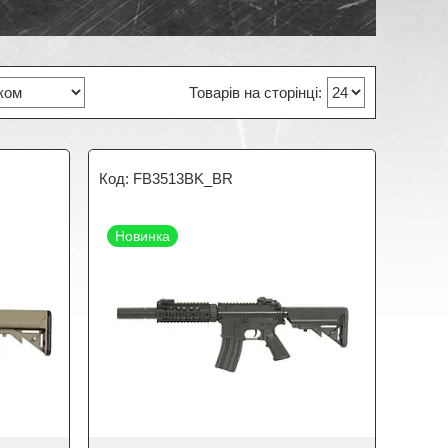
FB3513BK_BR
Новинка