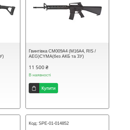
Гвинтівка CM009A4 (M16A4, RIS /
У)
AEG)CYMA(без АКБ та ЗУ)
11 500 ₴
В наявності
Купити
SPE-01-014852