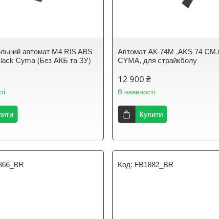
льний автомат M4 RIS ABS
Автомат АК-74М ,AKS 74 CM
lack Cyma (Без АКБ та ЗУ)
CYMA, для страйкболу
12 900 ₴
ті
В наявності
пити
Купити
366_BR
FB1882_BR