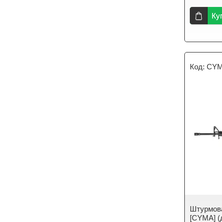
Ку
CYM
Штурмова
[CYMA] (