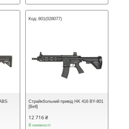
801(028077)
 ABS
Страйкбольний привід HK 416 BY-801
[Bell]
12 716 ₴
В наявності