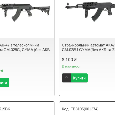
АК-47 з телескопічним
Страйкбольний автомат АК47
ом CM.028C, CYMA (без АКБ
CM.028U CYMA(без АКБ та З
8 100 ₴
В наявності
ті
Купити
пити
519BK
FB3105(001374)