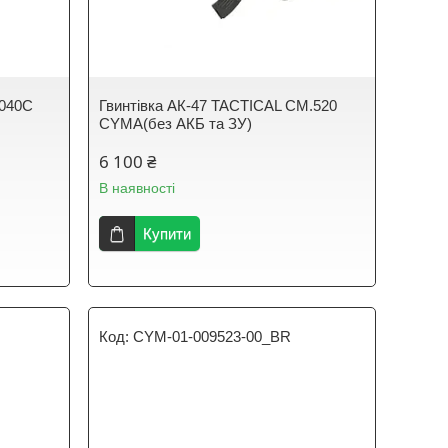
.040C
Гвинтівка АК-47 TACTICAL CM.520
CYMA(без АКБ та ЗУ)
6 100 ₴
В наявності
Купити
CYM-01-009523-00_BR