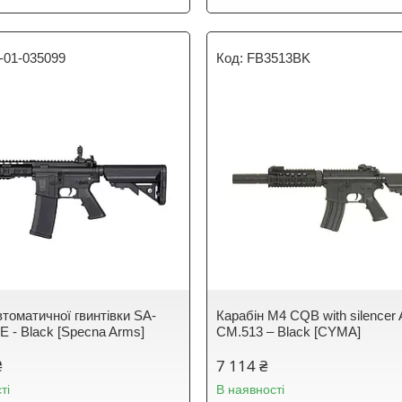
-01-035099
FB3513BK
втоматичної гвинтівки SA-
Карабін M4 CQB with silencer
 - Black [Specna Arms]
CM.513 – Black [CYMA]
₴
7 114 ₴
ті
В наявності