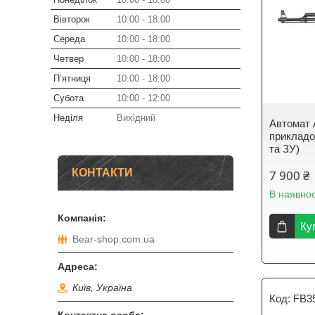
Вівторок
10:00
18:00
Середа
10:00
18:00
Четвер
10:00
18:00
Пʼятниця
10:00
18:00
Субота
10:00
12:00
Неділя
Вихідний
Автомат 
приклад
та ЗУ)
КОНТАКТИ
7 900 ₴
В наявнос
Ку
Bear-shop.com.ua
Київ, Україна
FB3