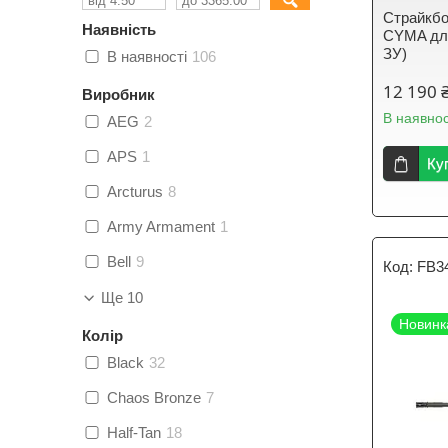
Страйкбо
Наявність
CYMA для
ЗУ)
В наявності
106
12 190 
Виробник
В наявнос
AEG
2
APS
1
Ку
Arcturus
8
Army Armament
1
Bell
9
FB3
Ще 10
Новинк
Колір
Black
32
Chaos Bronze
7
Half-Tan
18