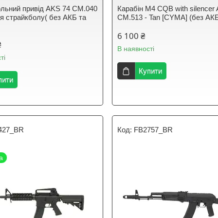
льний привід AKS 74 CM.040
Карабін M4 CQB with silencer
 страйкболу( без АКБ та
CM.513 - Tan [CYMA] (без АКБ
6 100 ₴
₴
В наявності
ті
Купити
пити
427_BR
FB2757_BR
а