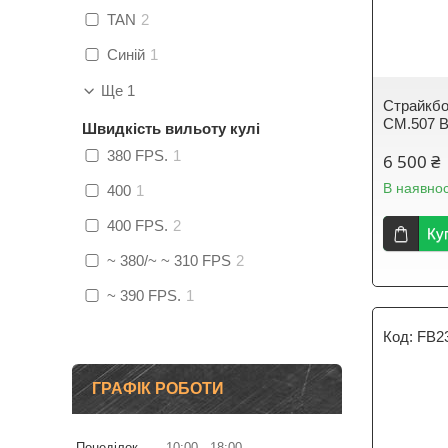
TAN
2
Синій
1
Ще 1
Страйкбо
CM.507 B
Швидкість вильоту кулі
380 FPS.
1
6 500 ₴
В наявнос
400
1
400 FPS.
2
Ку
~ 380/~ ~ 310 FPS
2
~ 390 FPS.
1
FB2
ГРАФІК РОБОТИ
Понеділок
10:00
18:00