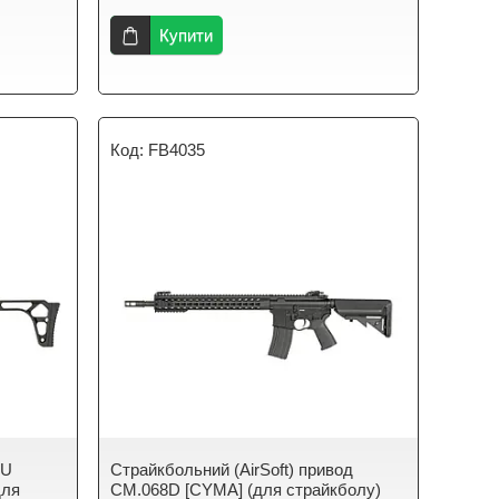
Купити
FB4035
4U
Страйкбольний (AirSoft) привод
для
CM.068D [CYMA] (для страйкболу)