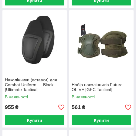
Купити
Купити
Наколінники (вставки) для
Combat Uniform — Black
Набір наколінників Future —
[Ultimate Tactical]
OLIVE [GFC Tactical]
В наявності
В наявності
955
561
₴
₴
Купити
Купити