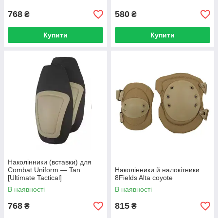
768
580
₴
₴
Купити
Купити
Наколінники (вставки) для
Combat Uniform — Tan
Наколінники й налокітники
[Ultimate Tactical]
8Fields Alta coyote
В наявності
В наявності
768
815
₴
₴