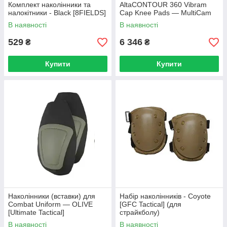
Комплект наколінники та
AltaCONTOUR 360 Vibram
налокітники - Black [8FIELDS]
Cap Knee Pads — MultiCam
— 52933.16
В наявності
В наявності
529
6 346
₴
₴
Купити
Купити
Наколінники (вставки) для
Набір наколінників - Coyote
Combat Uniform — OLIVE
[GFC Tactical] (для
[Ultimate Tactical]
страйкболу)
В наявності
В наявності