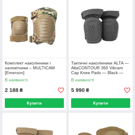
Комплект наколінники і
Тактичні наколінники ALTA —
налокітники – MULTICAM
AltaCONTOUR 360 Vibram
[Emerson]
Cap Knee Pads — Black —
52933.00
В наявності
В наявності
2 188
5 990
₴
₴
Купити
Купити