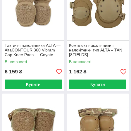
Тактичні наколінники ALTA —
Комплект наколінники і
AltaCONTOUR 360 Vibram
налокітники тип ALTA – TAN
Cap Knee Pads — Coyote
[8FIELDS]
Brown — 52933.14
В наявності
В наявності
6 159
1 162
₴
₴
Купити
Купити