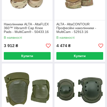
Наколінники ALTA - AltaFLEX
ALTA - AltaCONTOUR
360™ Vibram® Cap Knee
Професійні наколінники -
Pads - MultiCam® - 50433.16
MultiCam - 52913.16
В наявності
В наявності
3 912
4 474
₴
₴
Купити
Купити