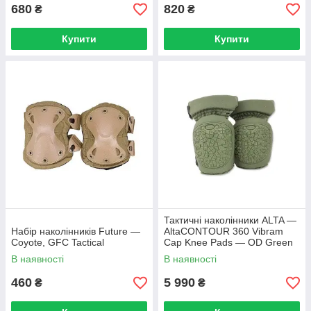
680
820
₴
₴
Купити
Купити
Тактичні наколінники ALTA —
Набір наколінників Future —
AltaCONTOUR 360 Vibram
Сoyote, GFC Tactical
Cap Knee Pads — OD Green
— 52933.09
В наявності
В наявності
460
5 990
₴
₴