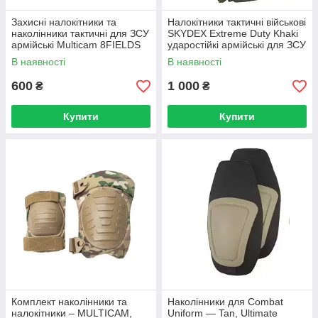
Захисні налокітники та
Налокітники тактичні військові
наколінники тактичні для ЗСУ
SKYDEX Extreme Duty Khaki
армійські Multicam 8FIELDS
ударостійкі армійські для ЗСУ
військові мультикам
захисні
В наявності
В наявності
600
1 000
₴
₴
Купити
Купити
Комплект наколінники та
Наколінники для Combat
налокітники – MULTICAM,
Uniform — Tan, Ultimate